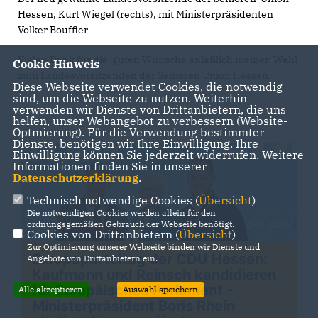
Hessen, Kurt Wiegel (rechts), mit Ministerpräsidenten
Volker Bouffier
Vielen Dank für die guten Wünsche anläßlich meiner Wahl
Cookie Hinweis
zum Landesvorsitzenden der Senioren Union Hessen.
Diese Webseite verwendet Cookies, die notwendig
sind, um die Webseite zu nutzen. Weiterhin
verwenden wir Dienste von Drittanbietern, die uns
helfen, unser Webangebot zu verbessern (Website-
Optmierung). Für die Verwendung bestimmter
Dienste, benötigen wir Ihre Einwilligung. Ihre
Einwilligung können Sie jederzeit widerrufen. Weitere
Informationen finden Sie in unserer
Datenschutzerklärung
.
Technisch notwendige Cookies (
Übersicht
)
Die notwendigen Cookies werden allein für den
ordnungsgemäßen Gebrauch der Webseite benötigt.
Cookies von Drittanbietern (
Übersicht
)
Zur Optimierung unserer Webseite binden wir Dienste und
Europaparteitag der CDU Hessen:
Angebote von Drittanbietern ein.
Kaufmann und Reinsch kandidieren
für Europäisches Parlament -
Alle akzeptieren
Auswahl speichern
Ministerpräsident Boris Rhein